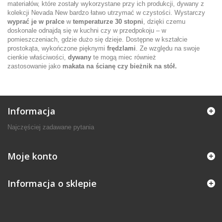
materiałów, które zostały wykorzystane przy ich produkcji, dywany z
kolekcji Nevada New bardzo łatwo utrzymać w czystości. Wystarczy
wyprać je w pralce
w
temperaturze 30 stopni
, dzięki czemu
doskonale odnajdą się w kuchni czy w przedpokoju – w
pomieszczeniach, gdzie dużo się dzieje. Dostępne w kształcie
prostokąta, wykończone pięknymi
frędzlami
. Ze względu na swoje
cienkie właściwości,
dywany
te mogą miec również
zastosowanie jako
makata na ścianę czy bieżnik na stół.
Informacja
Najczęściej zadawane pytania
Moje konto
Informacja o sklepie