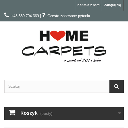
Kontakt z nami
Zaloguj się
+48 530 704 369
|
Często zadawane pytania
Koszyk
(pusty)