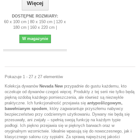
Więcej
DOSTĘPNE ROZMIARY:
60 x 100 cm | 80 x 150 cm | 120 x
180 cm | 160 x 220 cm |
W magazynie
Pokazuje 1 - 27 z 27 elementów
Kolekcja dywanów
Nevada New
przypadnie do gustu każdemu, kto
oczekuje od dywanów czegoś więcej. Produkty z tej serii nie tylko będą
piękną ozdobą każdego pomieszczenia, ale również są niezwykle
praktyczne. Ich funkcjonalność przejawia się
antypoślizgowym,
bawełnianym spodem
, który zagwarantuje przyszłemu nabywcy
bezpieczeństwo przy codziennym użytkowaniu. Dywany nie będą się
przesuwały, ani zwijały – spełnią swoją funkcję na każdym typie
podłogi. Ich piękno przejawia się w pięknych barwach oraz w
oryginalnym wzornictwie. Idealnie wpasują się do nowoczesnego, jak i
klasycznego salonu czy sypialni. Za sprawą najwyższej jakości