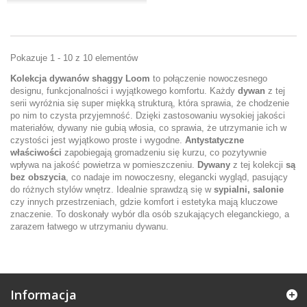
Pokazuje 1 - 10 z 10 elementów
Kolekcja dywanów shaggy Loom
to połączenie nowoczesnego
designu, funkcjonalności i wyjątkowego komfortu. Każdy
dywan
z tej
serii wyróżnia się super miękką strukturą, która sprawia, że chodzenie
po nim to czysta przyjemność. Dzięki zastosowaniu wysokiej jakości
materiałów, dywany nie gubią włosia, co sprawia, że utrzymanie ich w
czystości jest wyjątkowo proste i wygodne.
Antystatyczne
właściwości
zapobiegają gromadzeniu się kurzu, co pozytywnie
wpływa na jakość powietrza w pomieszczeniu.
Dywany
z tej kolekcji
są
bez obszycia
, co nadaje im nowoczesny, elegancki wygląd, pasujący
do różnych stylów wnętrz. Idealnie sprawdzą się w
sypialni, salonie
czy innych przestrzeniach, gdzie komfort i estetyka mają kluczowe
znaczenie. To doskonały wybór dla osób szukających eleganckiego, a
zarazem łatwego w utrzymaniu dywanu.
Informacja