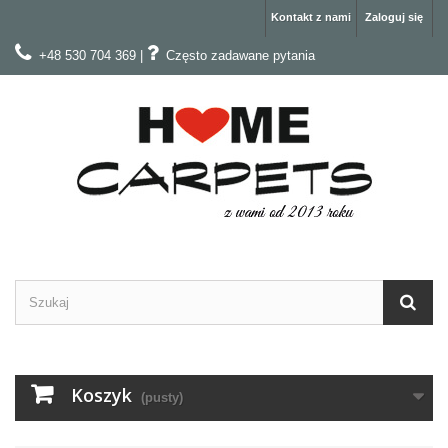
Kontakt z nami
Zaloguj się
+48 530 704 369
|
Często zadawane pytania
Koszyk
(pusty)