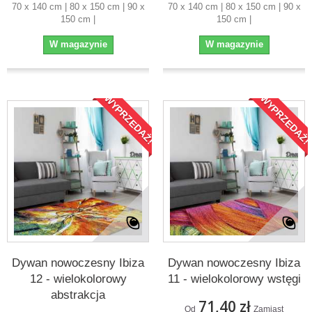
70 x 140 cm | 80 x 150 cm | 90 x
70 x 140 cm | 80 x 150 cm | 90 x
150 cm |
150 cm |
W magazynie
W magazynie
WYPRZEDAŻ!
WYPRZEDAŻ!
Dywan nowoczesny Ibiza
Dywan nowoczesny Ibiza
12 - wielokolorowy
11 - wielokolorowy wstęgi
abstrakcja
71,40 zł
Od
Zamiast