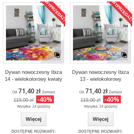
WYPRZEDAŻ!
WYPRZEDAŻ!
Dywan nowoczesny Ibiza
Dywan nowoczesny Ibiza
14 - wielokolorowy kwiaty
13 - wielokolorowy
71,40 zł
71,40 zł
Od
Zamiast
Od
Zamiast
-40%
-40%
119,00 zł
119,00 zł
Wysyłka: 24 godziny
Wysyłka: 24 godziny
Więcej
Więcej
DOSTĘPNE ROZMIARY:
DOSTĘPNE ROZMIARY: