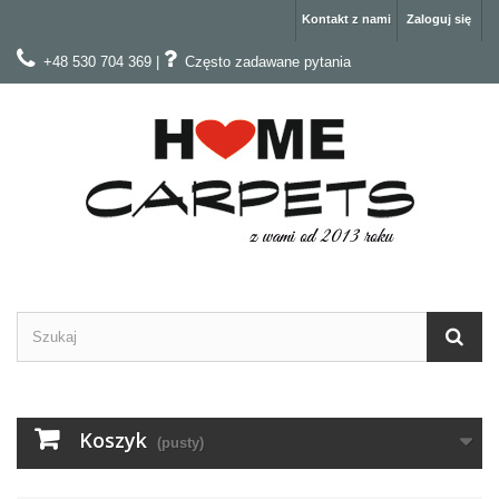
Kontakt z nami
Zaloguj się
+48 530 704 369
|
Często zadawane pytania
Koszyk
(pusty)