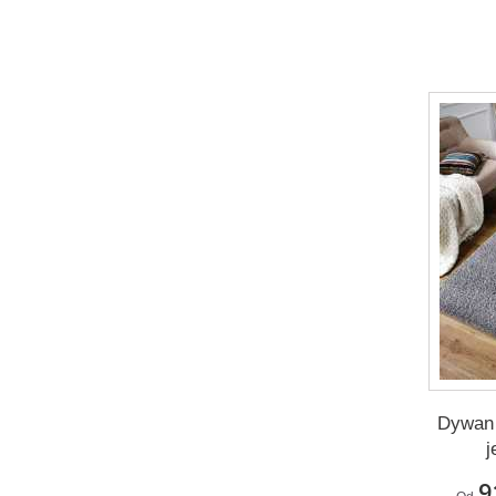
Dywan
j
9