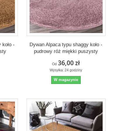
 koło -
Dywan Alpaca typu shaggy koło -
sty
pudrowy róż miękki puszysty
36,00 zł
Od
Wysyłka: 24 godziny
W magazynie