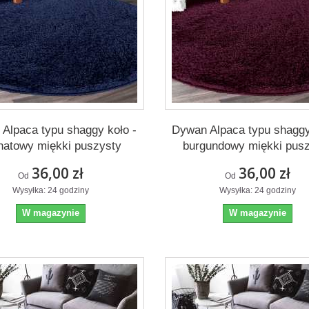
Alpaca typu shaggy koło -
Dywan Alpaca typu shaggy
natowy miękki puszysty
burgundowy miękki pus
36,00 zł
36,00 zł
Od
Od
Wysyłka: 24 godziny
Wysyłka: 24 godziny
W magazynie
W magazynie