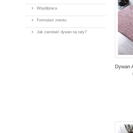
miętowy
Współpraca
niebieski
Formularz zwrotu
różowy
Jak zamówić dywan na raty?
szary
zielony
zółty
Dywan A