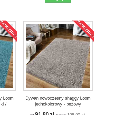
WYPRZEDAŻ!
WYPRZEDAŻ!
y Loom
Dywan nowoczesny shaggy Loom
ki /
jednokolorowy - beżowy
91,80 zł
108,00 zł