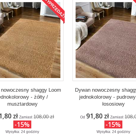
WYPRZEDAŻ!
 nowoczesny shaggy Loom
Dywan nowoczesny shagg
ednokolorowy - żółty /
jednokolorowy - pudrowy 
musztardowy
łososiowy
1,80 zł
91,80 zł
108,00 zł
108,
Zamiast
Od
Zamiast
-15%
-15%
Wysyłka: 24 godziny
Wysyłka: 24 godziny