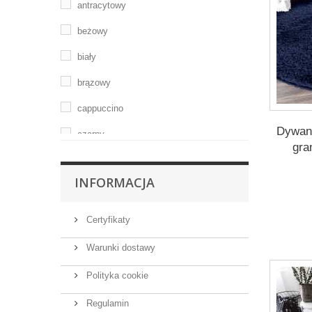
antracytowy
beżowy
biały
brązowy
cappuccino
Dywan 
czarny
gra
czerwony
INFORMACJA
fioletowy
grafitowy
Certyfikaty
granatowy
Warunki dostawy
karmelowy
Polityka cookie
kremowy
Regulamin