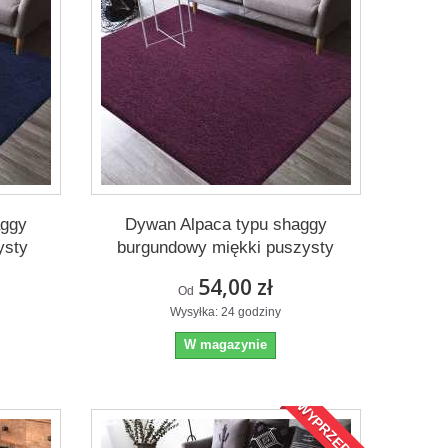
aggy
Dywan Alpaca typu shaggy
ysty
burgundowy miękki puszysty
54,00 zł
Od
Wysyłka: 24 godziny
W magazynie
WYPRZEDAŻ!