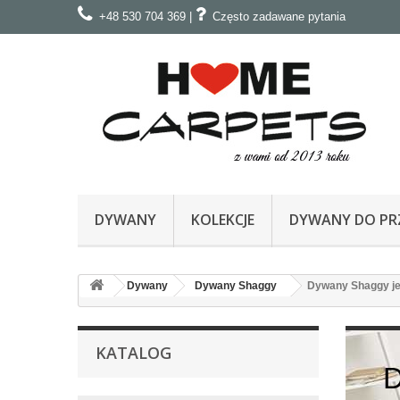
+48 530 704 369
|
Często zadawane pytania
DYWANY
KOLEKCJE
DYWANY DO PRZ
Dywany
Dywany Shaggy
Dywany Shaggy j
KATALOG
D