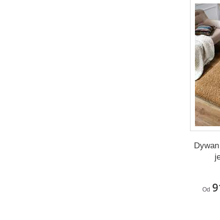
Dywan
j
9
Od