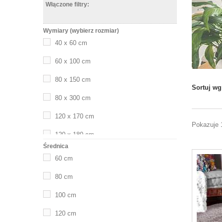
Włączone filtry:
Wymiary (wybierz rozmiar)
40 x 60 cm
60 x 100 cm
80 x 150 cm
Sortuj wg
80 x 300 cm
120 x 170 cm
Pokazuje 
120 x 180 cm
Średnica
150 x 200 cm
60 cm
160 x 200 cm
80 cm
160 x 220 cm
100 cm
160 x 230 cm
120 cm