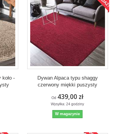
 koło -
Dywan Alpaca typu shaggy
ysty
czerwony miękki puszysty
439,00 zł
Od
Wysyłka: 24 godziny
W magazynie