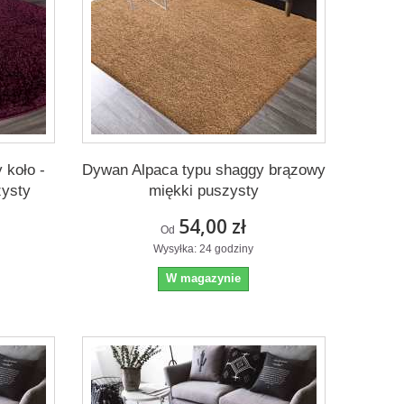
 koło -
Dywan Alpaca typu shaggy brązowy
zysty
miękki puszysty
54,00 zł
Od
Wysyłka: 24 godziny
W magazynie