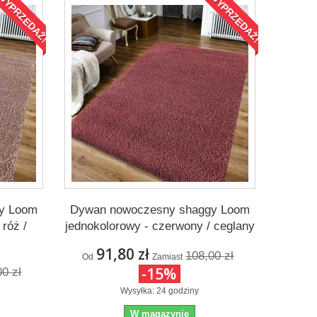
WYPRZEDAŻ!
WYPRZEDAŻ!
y Loom
Dywan nowoczesny shaggy Loom
róż /
jednokolorowy - czerwony / ceglany
91,80 zł
108,00 zł
Od
Zamiast
-15%
00 zł
Wysyłka: 24 godziny
W magazynie