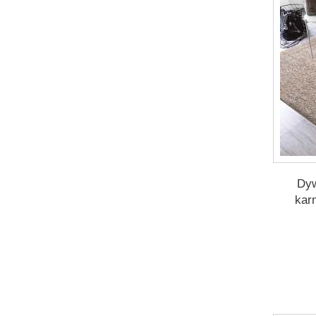
Dyw
kar