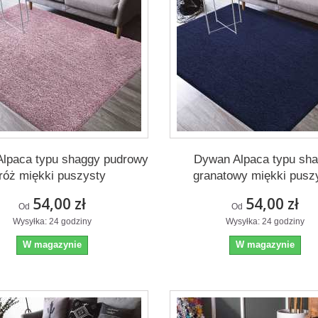
lpaca typu shaggy pudrowy
Dywan Alpaca typu sh
róż miękki puszysty
granatowy miękki pusz
54,00 zł
54,00 zł
Od
Od
Wysyłka: 24 godziny
Wysyłka: 24 godziny
W magazynie
W magazynie