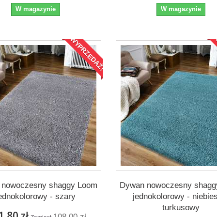
W magazynie
W magazynie
WYPRZEDAŻ!
 nowoczesny shaggy Loom
Dywan nowoczesny shagg
ednokolorowy - szary
jednokolorowy - niebies
turkusowy
1,80 zł
108,00 zł