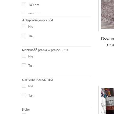
180 x 270 cm
140 cm
200 x 290 cm
160 cm
Antypoślizgowy spód
200 cm
Nie
Tak
Dywan 
róż
Możliwość prania w pralce 30°C
Nie
Tak
Certyfikat OEKO-TEX
Nie
Tak
Kolor