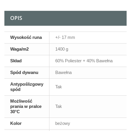
OPIS
Wysokość runa
+/- 17 mm
Waga/m2
1400 g
Skład
60% Poliester + 40% Bawełna
Spód dywanu
Bawełna
Antypoślizgowy
Tak
spód
Możliwość
prania w pralce
Tak
30°C
Kolor
beżowy