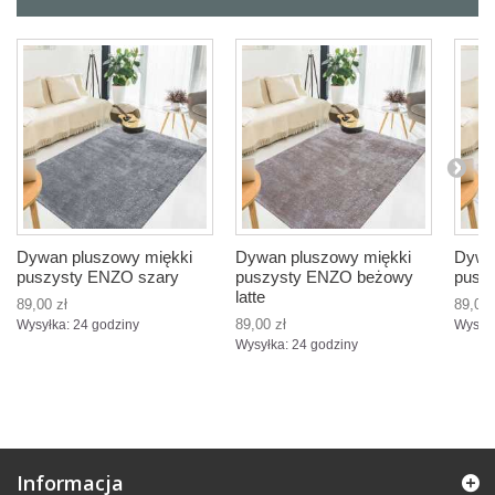
Dywan pluszowy miękki
Dywan pluszowy miękki
Dywa
puszysty ENZO szary
puszysty ENZO beżowy
pusz
latte
89,00 zł
89,00 
89,00 zł
Wysyłka: 24 godziny
Wysyłk
Wysyłka: 24 godziny
Informacja