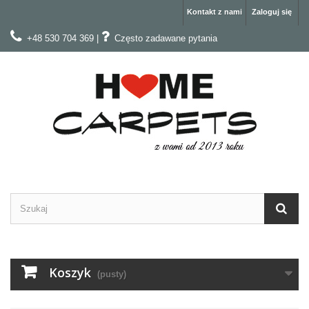
Kontakt z nami
Zaloguj się
+48 530 704 369
|
Często zadawane pytania
Koszyk
(pusty)