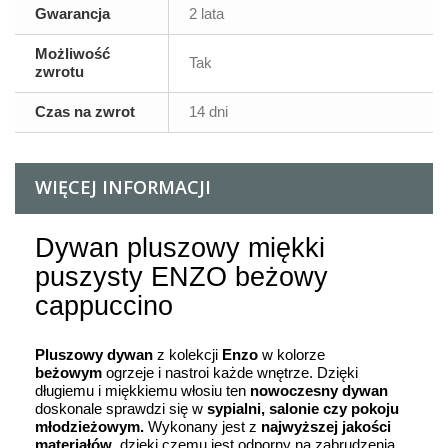
Gwarancja
2 lata
Możliwość
Tak
zwrotu
Czas na zwrot
14 dni
WIĘCEJ INFORMACJI
Dywan pluszowy miękki
puszysty ENZO beżowy
cappuccino
Pluszowy dywan
z kolekcji
Enzo
w kolorze
beżowym
ogrzeje i nastroi każde wnętrze. Dzięki
długiemu i miękkiemu włosiu ten
nowoczesny dywan
doskonale sprawdzi się w
sypialni, salonie czy pokoju
młodzieżowym.
Wykonany jest z
najwyższej jakości
materiałów
, dzięki czemu jest odporny na zabrudzenia