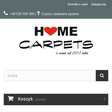
Kontakt z nami
Zaloguj się
+48 530 704 369
|
Często zadawane pytania
Koszyk
(pusty)