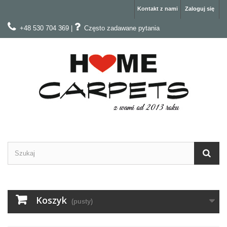
Kontakt z nami
Zaloguj się
+48 530 704 369
|
Często zadawane pytania
Koszyk
(pusty)