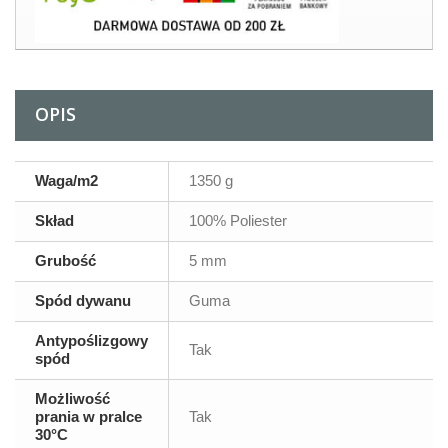
OPIS
Waga/m2
1350 g
Skład
100% Poliester
Grubość
5 mm
Spód dywanu
Guma
Antypoślizgowy
Tak
spód
Możliwość
prania w pralce
Tak
30°C