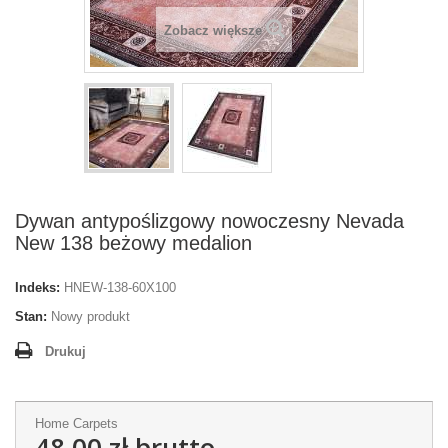
Zobacz większe
Dywan antypoślizgowy nowoczesny Nevada
New 138 beżowy medalion
Indeks:
HNEW-138-60X100
Stan:
Nowy produkt
Drukuj
Home Carpets
48,00 zł
brutto