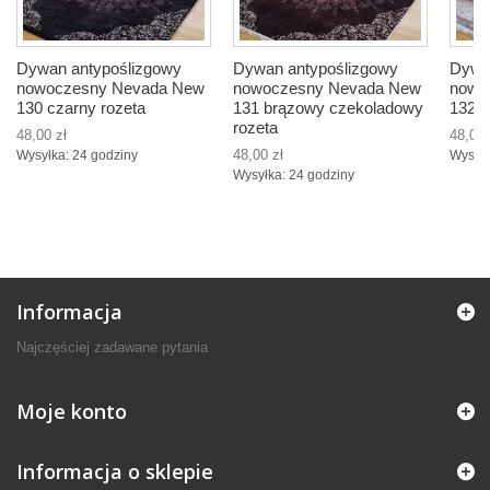
Dywan antypoślizgowy
Dywan antypoślizgowy
Dywa
nowoczesny Nevada New
nowoczesny Nevada New
nowo
130 czarny rozeta
131 brązowy czekoladowy
132 s
rozeta
48,00 zł
48,00 
48,00 zł
Wysyłka: 24 godziny
Wysyłk
Wysyłka: 24 godziny
Informacja
Najczęściej zadawane pytania
Moje konto
Informacja o sklepie