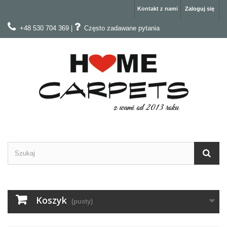
Kontakt z nami
Zaloguj się
+48 530 704 369
|
Często zadawane pytania
Koszyk
(pusty)