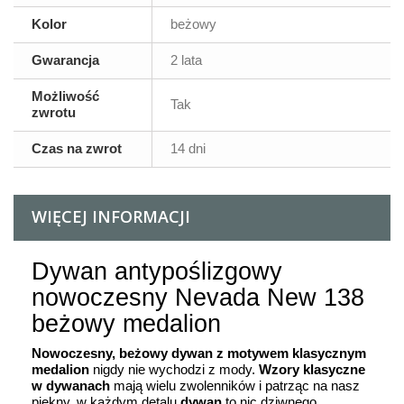
Kolor
beżowy
Gwarancja
2 lata
Możliwość
Tak
zwrotu
Czas na zwrot
14 dni
WIĘCEJ INFORMACJI
Dywan antypoślizgowy
nowoczesny Nevada New 138
beżowy medalion
Nowoczesny, beżowy dywan z motywem klasycznym
medalion
nigdy nie wychodzi z mody.
Wzory klasyczne
w dywanach
mają wielu zwolenników i patrząc na nasz
piękny, w każdym detalu
dywan
to nic dziwnego.