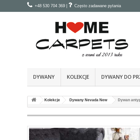
+48 530 704 369
|
Często zadawane pytania
DYWANY
KOLEKCJE
DYWANY DO PRZ
Kolekcje
Dywany Nevada New
Dywan antyp