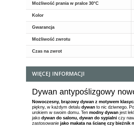
Możliwość prania w pralce 30°C
Kolor
Gwarancja
Możliwość zwrotu
Czas na zwrot
WIĘCEJ INFORMACJI
Dywan antypoślizgowy now
Nowoczesny, brązowy dywan z motywem klasyc
piękny, w każdym detalu
dywan
to nic dziwnego. P
urokiem w swoim domu. Ten
modny
dywan
jest lek
jako
dywan do salonu, dywan do sypialni
czy nawe
zastosowanie
jako makata na ścianę czy bieżnik n