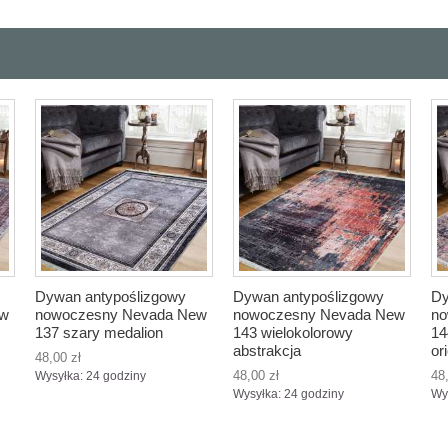
Dywan antypoślizgowy
Dywan antypoślizgowy
Dy
ew
nowoczesny Nevada New
nowoczesny Nevada New
no
137 szary medalion
143 wielokolorowy
14
abstrakcja
or
48,00 zł
48,00 zł
48
Wysyłka: 24 godziny
Wysyłka: 24 godziny
Wy