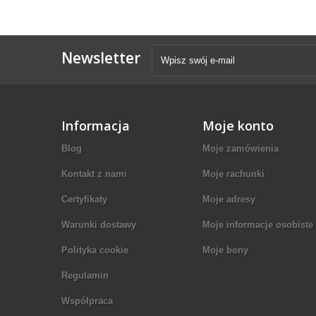
Newsletter
Informacja
Moje konto
Blog
Moje zamówienia
Kontakt z nami
Moje rachunki
Certyfikaty
Moje adresy
Warunki dostawy
Moje informacje osobiste
Polityka cookie
Moje bony
Regulamin
Współpraca