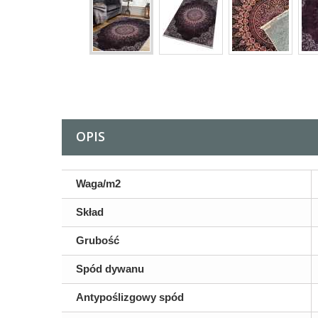
OPIS
Waga/m2
Skład
Grubość
Spód dywanu
Antypoślizgowy spód