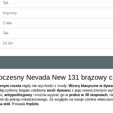
Tak
brązowy
2 lata
Tak
14 dni
oczesny Nevada New 131 brązowy c
znym rozeta
nigdy nie wychodzi z mody.
Wzory klasyczne w dyw
ołączyliśmy bogato zdobiony
wzór dywanu
z jego nowoczesnym wyko
ki,
antypoślizgowy
i można wyprać go w
pralce w 30 stopniach
, n
t do pokoju młodzieżowego. Ze względu na swoje cienkie właściwo
a stół.
Posiada
frędzle.