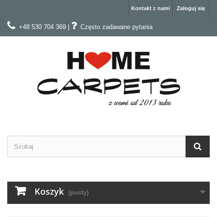
Kontakt z nami
Zaloguj się
+48 530 704 369
|
Często zadawane pytania
Koszyk
(pusty)