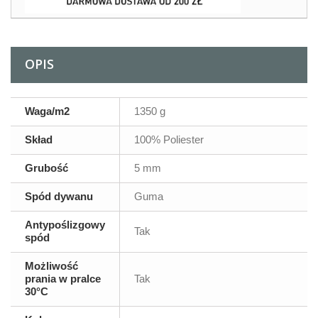
OPIS
Waga/m2
1350 g
Skład
100% Poliester
Grubość
5 mm
Spód dywanu
Guma
Antypoślizgowy
Tak
spód
Możliwość
prania w pralce
Tak
30°C