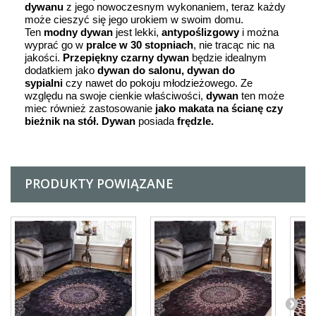
dywanu
z jego nowoczesnym wykonaniem, teraz każdy
może cieszyć się jego urokiem w swoim domu.
Ten
modny
dywan
jest lekki,
antypoślizgowy
i można
wyprać go w
pralce w 30 stopniach
, nie tracąc nic na
jakości.
Przepiękny czarny dywan
będzie idealnym
dodatkiem jako
dywan do salonu, dywan do
sypialni
czy nawet do pokoju młodzieżowego. Ze
względu na swoje cienkie właściwości,
dywan
ten może
miec również zastosowanie
jako makata na ścianę czy
bieżnik na stół. Dywan
posiada
frędzle.
PRODUKTY POWIĄZANE