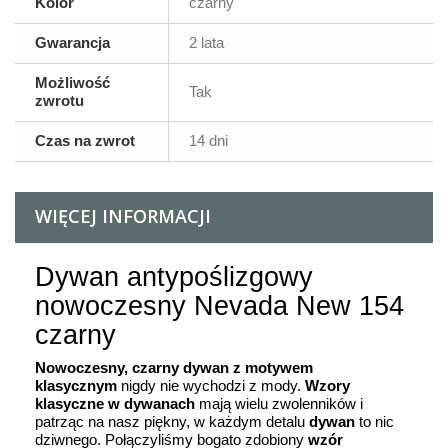
Kolor
czarny
Gwarancja
2 lata
Możliwość
Tak
zwrotu
Czas na zwrot
14 dni
WIĘCEJ INFORMACJI
Dywan antypoślizgowy
nowoczesny Nevada New 154
czarny
Nowoczesny, czarny dywan z motywem
klasycznym
nigdy nie wychodzi z mody.
Wzory
klasyczne w dywanach
mają wielu zwolenników i
patrząc na nasz piękny, w każdym detalu
dywan
to nic
dziwnego. Połączyliśmy bogato zdobiony
wzór