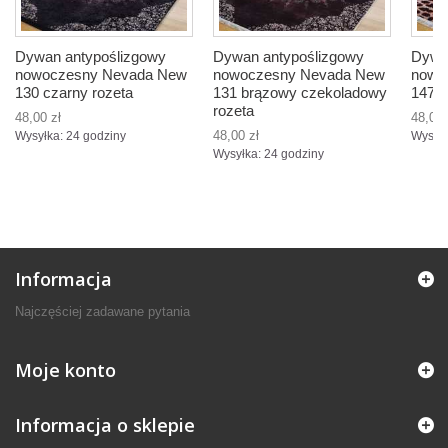
Dywan antypoślizgowy
Dywan antypoślizgowy
Dywa
nowoczesny Nevada New
nowoczesny Nevada New
nowo
130 czarny rozeta
131 brązowy czekoladowy
147 b
rozeta
48,00 zł
48,00 
48,00 zł
Wysyłka: 24 godziny
Wysyłk
Wysyłka: 24 godziny
Informacja
Najczęściej zadawane pytania
Moje konto
Informacja o sklepie