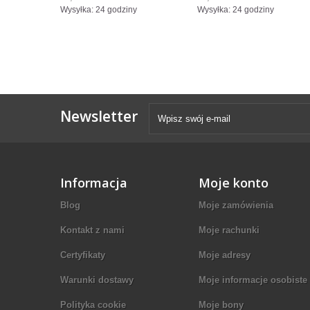
Wysyłka: 24 godziny
Wysyłka: 24 godziny
Newsletter
Informacja
Moje konto
Blog
Moje zamówienia
Kontakt z nami
Moje rachunki
Certyfikaty
Moje adresy
Warunki dostawy
Moje informacje osobiste
Polityka cookie
Moje bony