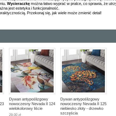
niu.
Wycieraczkę
można łatwo wyprać w pralce, co sprawia, że utrzym
na jest estetyka i funkcjonalność.
 praktycznością. Przekonaj się, jak wiele może zmienić detal!
Dywan antypoślizgowy
Dywan antypoślizgowy
123
nowoczesny Nevada II 124
nowoczesny Nevada II 125
wielokolorowy liście
niebiesko złoty - drzewko
szczęścia
29,00 zł