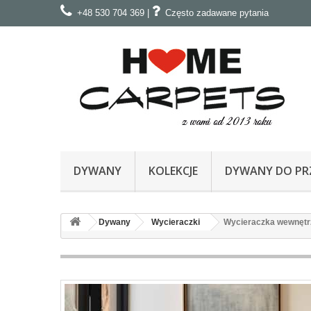
+48 530 704 369
|
Często zadawane pytania
DYWANY
KOLEKCJE
DYWANY DO PRZ
Dywany
Wycieraczki
Wycieraczka wewnętr