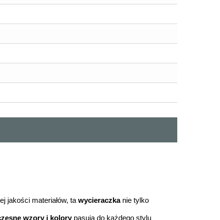
 jakości materiałów, ta
wycieraczka
nie tylko
esne wzory i kolory
pasują do każdego stylu