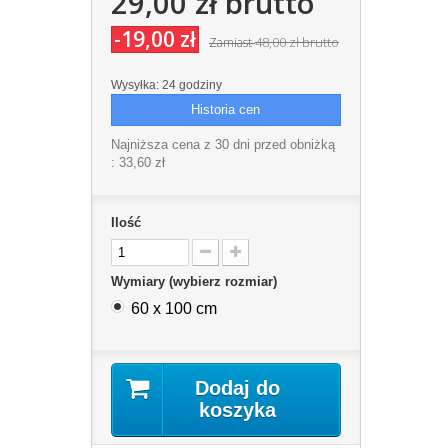
29,00 zł
brutto
-19,00 zł
48,00 zł
brutto
Zamiast
Wysyłka: 24 godziny
Historia cen
Najniższa cena z 30 dni przed obniżką
:
33,60 zł
Ilość
Wymiary (wybierz rozmiar)
60 x 100 cm
Dodaj do
koszyka