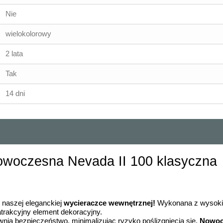
Nie
wielokolorowy
2 lata
Tak
14 dni
woczesna Nevada II 100 klasyczna
 naszej eleganckiej
wycieraczce wewnętrznej!
Wykonana z wysokiej
atrakcyjny element dekoracyjny.
wnia bezpieczeństwo, minimalizując ryzyko poślizgnięcia się.
Nowocz