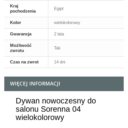
Kraj
Egipt
pochodzenia
Kolor
wielokolorowy
Gwarancja
2 lata
Możliwość
Tak
zwrotu
Czas na zwrot
14 dni
WIĘCEJ INFORMACJI
Dywan nowoczesny do
salonu Sorenna 04
wielokolorowy