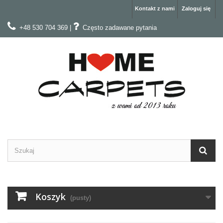
Kontakt z nami
Zaloguj się
+48 530 704 369
|
Często zadawane pytania
Koszyk
(pusty)