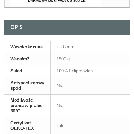
OPIS
Wysokość runa
+/- 8 mm
Waga/m2
1900 g
Skład
100% Polipropylen
Antypoślizgowy
Nie
spód
Możliwość
prania w pralce
Nie
30°C
Certyfikat
Tak
OEKO-TEX