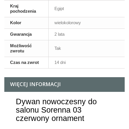
Kraj
Egipt
pochodzenia
Kolor
wielokolorowy
Gwarancja
2 lata
Możliwość
Tak
zwrotu
Czas na zwrot
14 dni
WIĘCEJ INFORMACJI
Dywan nowoczesny do
salonu Sorenna 03
czerwony ornament