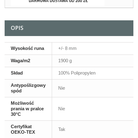
OPIS
Wysokość runa
+/- 8 mm
Waga/m2
1900 g
Skład
100% Polipropylen
Antypoślizgowy
Nie
spód
Możliwość
prania w pralce
Nie
30°C
Certyfikat
Tak
OEKO-TEX