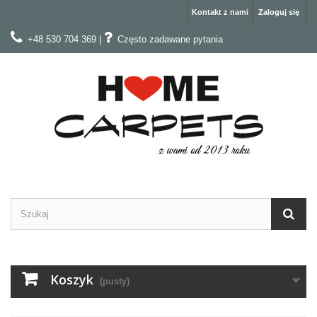
Kontakt z nami
Zaloguj się
+48 530 704 369
|
Często zadawane pytania
Koszyk
(pusty)