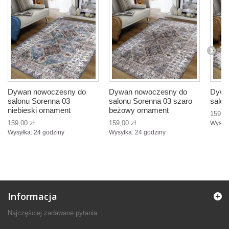
Dywan nowoczesny do
Dywan nowoczesny do
Dywa
salonu Sorenna 03
salonu Sorenna 03 szaro
salon
niebieski ornament
beżowy ornament
159,00
159,00 zł
159,00 zł
Wysyłk
Wysyłka: 24 godziny
Wysyłka: 24 godziny
Informacja
Najczęściej zadawane pytania