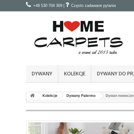
+48 530 704 369
|
Często zadawane pytania
DYWANY
KOLEKCJE
DYWANY DO PRZ
Kolekcje
Dywany Palermo
Dywan nowoczes