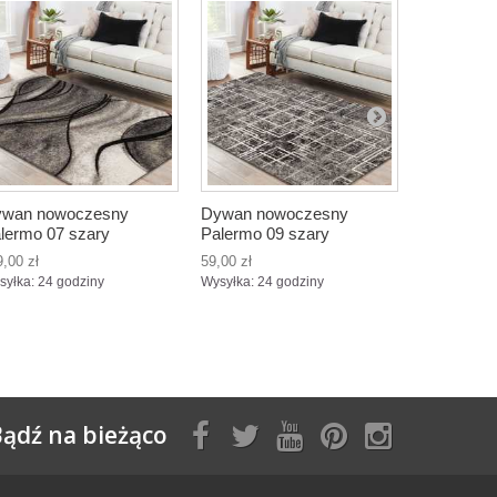
wan nowoczesny
Dywan nowoczesny
Dywan no
lermo 07 szary
Palermo 09 szary
Palermo 0
9,00 zł
59,00 zł
45,00 zł
syłka: 24 godziny
Wysyłka: 24 godziny
Wysyłka: 24
ądź na bieżąco