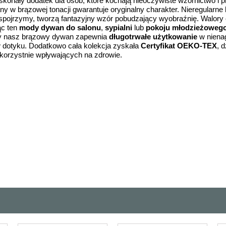
skonały dodatek dla osób, które kochają nieoczywiste wzornictwo i 
y w brązowej tonacji gwarantuje oryginalny charakter. Nieregularne l
o spojrzymy, tworzą fantazyjny wzór pobudzający wyobraźnię. Walor
ąc ten
mody dywan do salonu
,
sypialni
lub
pokoju
młodzieżoweg
any nasz brązowy dywan zapewnia
długotrwałe
użytkowanie
w nienag
w dotyku. Dodatkowo cała kolekcja zyskała
Certyfikat OEKO-TEX
, 
iekorzystnie wpływających na zdrowie.