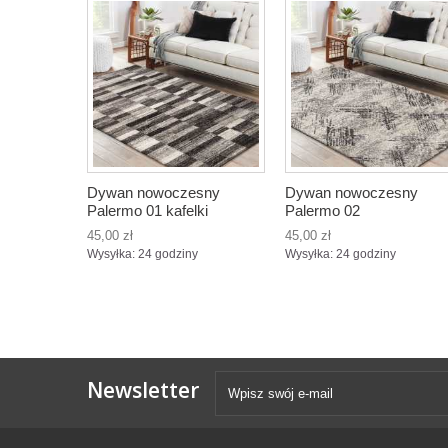
Dywan nowoczesny
Dywan nowoczesny
Palermo 01 kafelki
Palermo 02
45,00 zł
45,00 zł
Wysyłka: 24 godziny
Wysyłka: 24 godziny
Newsletter