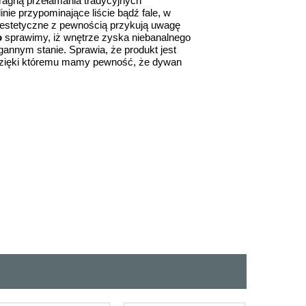
pragną przełamania tradycyjnych
inie przypominające liście bądź fale, w
y estetyczne z pewnością przykują uwagę
o
sprawimy, iż wnętrze zyska niebanalnego
annym stanie. Sprawia, że produkt jest
dzięki któremu mamy pewność, że dywan