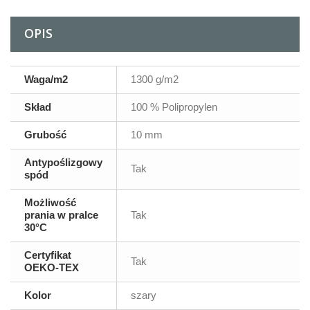
OPIS
Waga/m2
1300 g/m2
Skład
100 % Polipropylen
Grubość
10 mm
Antypoślizgowy
Tak
spód
Możliwość
prania w pralce
Tak
30°C
Certyfikat
Tak
OEKO-TEX
Kolor
szary