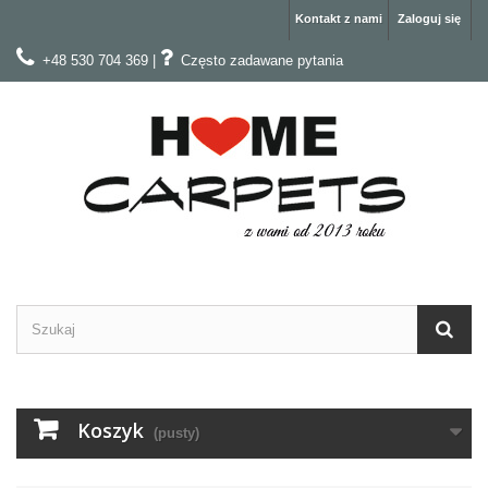
Kontakt z nami
Zaloguj się
+48 530 704 369
|
Często zadawane pytania
Koszyk
(pusty)