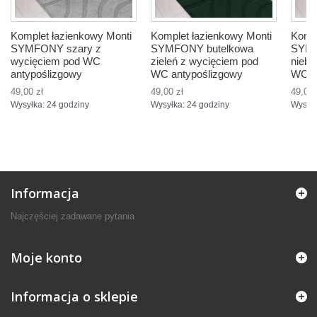
Komplet łazienkowy Monti
Komplet łazienkowy Monti
Kompl
SYMFONY szary z
SYMFONY butelkowa
SYMF
wycięciem pod WC
zieleń z wycięciem pod
niebi
antypoślizgowy
WC antypoślizgowy
WC a
49,00 zł
49,00 zł
49,00 
Wysyłka: 24 godziny
Wysyłka: 24 godziny
Wysyłk
Informacja
Najczęściej zadawane pytania
Moje konto
Informacja o sklepie