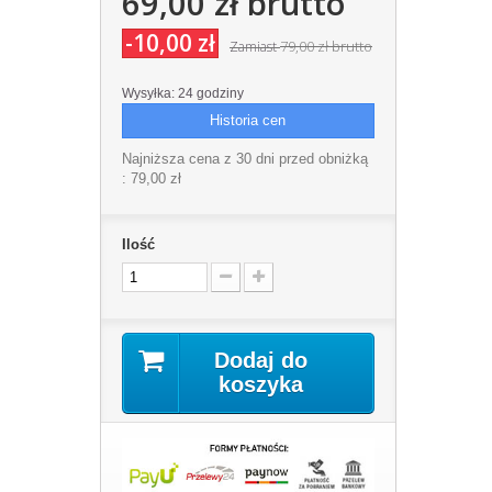
69,00 zł
brutto
-10,00 zł
79,00 zł
brutto
Zamiast
Wysyłka: 24 godziny
Historia cen
Najniższa cena z 30 dni przed obniżką
:
79,00 zł
Ilość
Dodaj do
koszyka