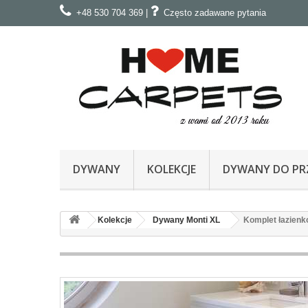
+48 530 704 369
|
Często zadawane pytania
DYWANY
KOLEKCJE
DYWANY DO PRZ
Kolekcje
Dywany Monti XL
Komplet łazienk