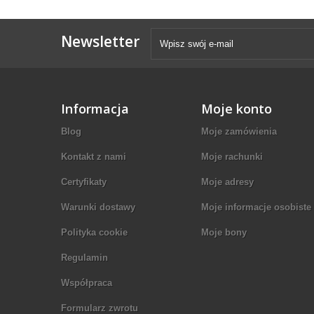
Newsletter
Informacja
Moje konto
Blog
Moje zamówienia
Kontakt z nami
Moje rachunki
Certyfikaty
Moje adresy
Warunki dostawy
Moje informacje osobiste
Polityka cookie
Moje bony
Regulamin
Współpraca
Formularz zwrotu