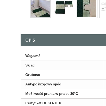
OPIS
Waga/m2
Skład
Grubość
Antypoślizgowy spód
Możliwość prania w pralce 30°C
Certyfikat OEKO-TEX