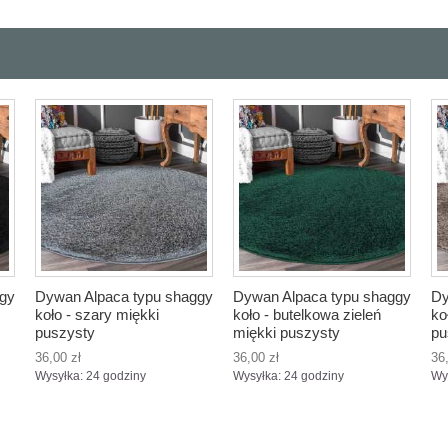
ggy
Dywan Alpaca typu shaggy
Dywan Alpaca typu shaggy
Dy
koło - szary miękki
koło - butelkowa zieleń
ko
puszysty
miękki puszysty
pu
36,00 zł
36,00 zł
36
Wysyłka: 24 godziny
Wysyłka: 24 godziny
Wy