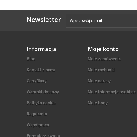
Newsletter
Informacja
Moje konto
Blog
Moje zamówienia
Kontakt z nami
Moje rachunki
Certyfikaty
Moje adresy
Warunki dostawy
Moje informacje osobiste
Polityka cookie
Moje bony
Regulamin
Współpraca
Formularz zwrotu