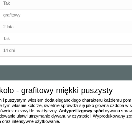
Tak
grafitowy
2 lata
Tak
14 dni
oło - grafitowy miękki puszysty
 i puszystym włosiem doda eleganckiego charakteru każdemu pomie
 tym właśnie kolorze, świetnie sprawdzi się jako główna ozdoba w s
e również niezwykle praktyczny.
Antypoślizgowy spód
dywanu sprawia
owanie ułatwi utrzymanie dywanu w czystości. Wyprodukowany zosta
a oraz intensywne użytkowanie.