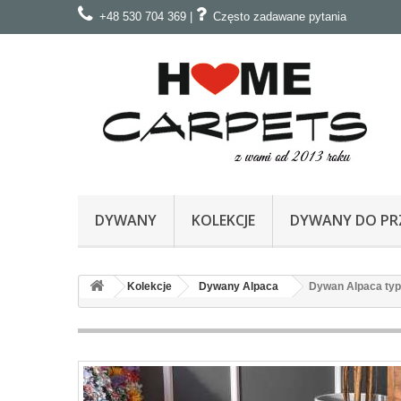
+48 530 704 369
|
Często zadawane pytania
DYWANY
KOLEKCJE
DYWANY DO PRZ
Kolekcje
Dywany Alpaca
Dywan Alpaca typu