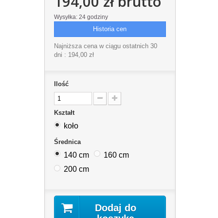
194,00 zł
brutto
Wysyłka: 24 godziny
Historia cen
Najniższa cena w ciągu ostatnich 30
dni :
194,00 zł
Ilość
Kształt
koło
Średnica
140 cm
160 cm
200 cm
Dodaj do